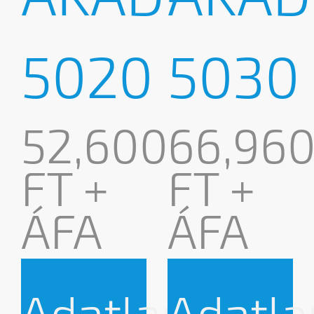
5020
5030
52,600
66,96
FT +
FT +
ÁFA
ÁFA
Adatlap
Adatla