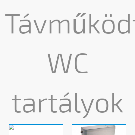
Távműköd
WC
tartályok