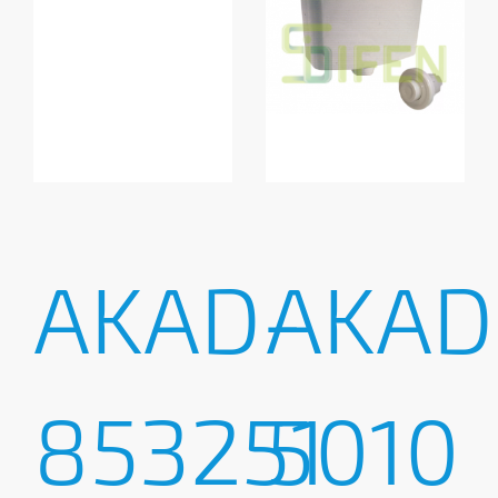
AKAD-
AKAD
853251
5010