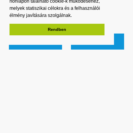
FT +
FT +
honlapon található cookie-k működéséhez,
melyek statiszikai célokra és a felhasználói
ÁFA
ÁFA
élmény javítására szolgálnak.
Rendben
Adatlap
Adatla