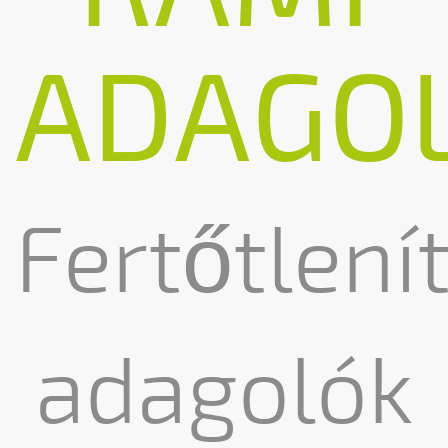
ADAGO
Fertőtlení
adagolók