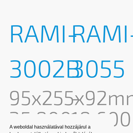
RAMI-
RAMI
3002B
3055
95x255x92m
-
35,800
18,600
A weboldal használatával hozzájárul a