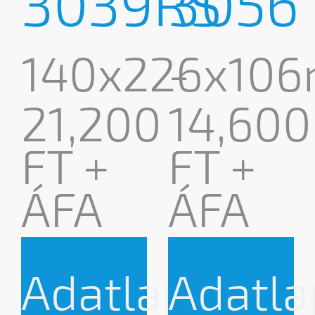
3039RS
3056
140x226x10
-
21,200
14,600
FT +
FT +
ÁFA
ÁFA
Adatlap
Adatla