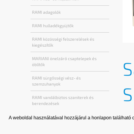
RAMI adagolók
RAMI hulladékgyüjtők
RAMI közösségi felszerelések és
kiegészítők
MARIANI önelzáró csaptelepek és
S
öblítők
RAMI sürgősségi vész- és
szemzuhanyok
S
RAMI vandálbiztos szaniterek és
berendezések
8
BISK piperék
A weboldal használatával hozzájárul a honlapon található c
TORK termékek