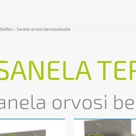
Sidifen - Sanela orvosi bemosakodók
K
SANELA TE
anela orvosi 