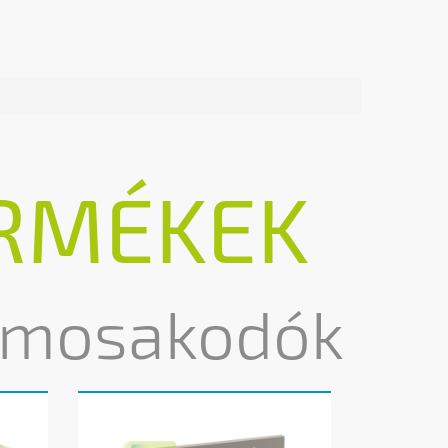
RMÉKEK
bemosakodók