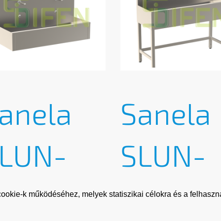
anela
Sanela
LUN-
SLUN-
0ET
50ET
ookie-k működéséhez, melyek statiszikai célokra és a felhaszná