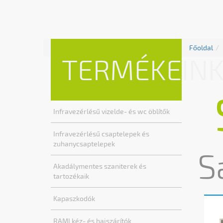
Főoldal
TERMÉKEIN
Infravezérlésű vizelde- és wc öblítők
Infravezérlésű csaptelepek és
zuhanycsaptelepek
S
Akadálymentes szaniterek és
tartozékaik
Kapaszkodók
RAMI kéz- és hajszárítók