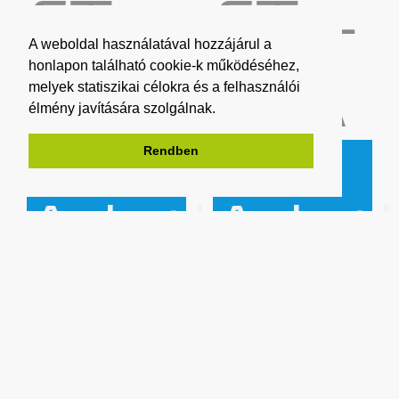
FT +
FT +
A weboldal használatával hozzájárul a
ÁFA
ÁFA
honlapon található cookie-k működéséhez,
melyek statiszikai célokra és a felhasználói
élmény javítására szolgálnak.
Rendben
Adatlap
Adat