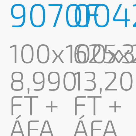
9070F
004
100x100x
625x
8,990
13,2
FT +
FT +
ÁFA
ÁFA