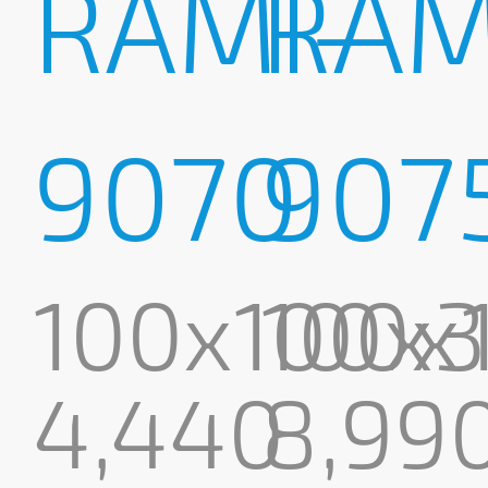
RAMI-
RAM
9070
907
100x100x
100x
4,440
8,99