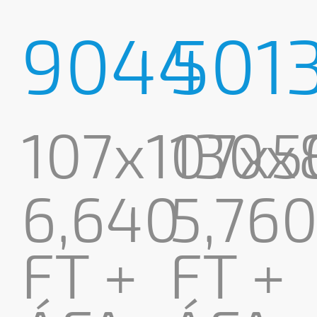
9044
501
107x107x
130
6,640
5,76
FT +
FT +