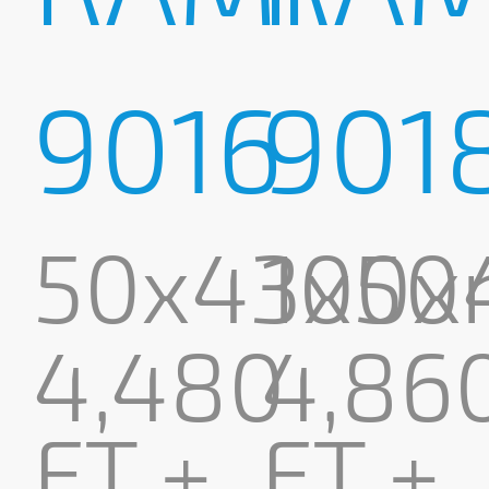
9016
901
50x43x5
100
4,480
4,86
FT +
FT +