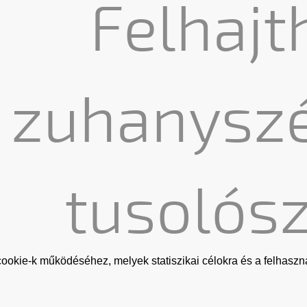
Felhajt
zuhanyszé
tusolós
ookie-k működéséhez, melyek statiszikai célokra és a felhaszná