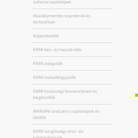
zuhanycsaptelepek
Akadálymentes szaniterek és
tartozékaik
Kapaszkodók
RAMI kéz- és hajszárítók
RAMI adagolók
RAMI hulladékgyüjtők
RAMI közösségi felszerelések és
kiegészítők
MARIANI önelzáró csaptelepek és
öblítők
RAMI sürgősségi vész- és
szemzuhanyok