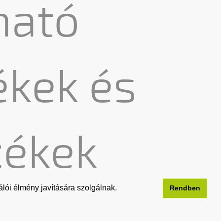
ható
kek és
zékek
lói élmény javítására szolgálnak.
Rendben