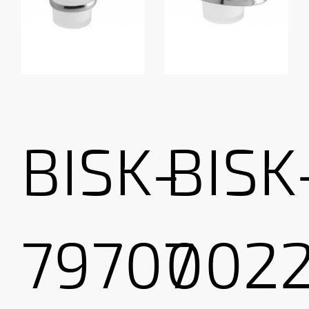
BISK-
BISK
79707
002