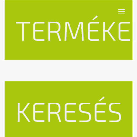
Toggle
TERMÉKE
navigat
KERESÉS