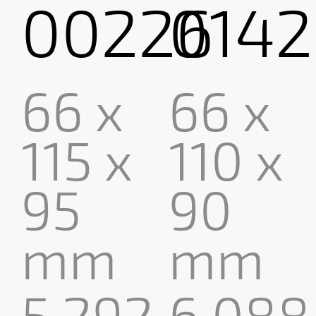
00226
0142
66 x
66 x
115 x
110 x
95
90
mm
mm
5,292
6,088