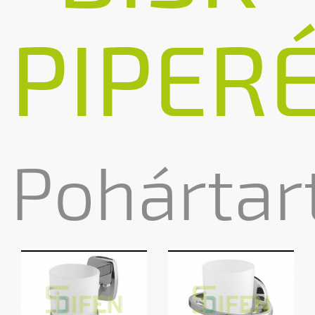
PIPER
Pohártar