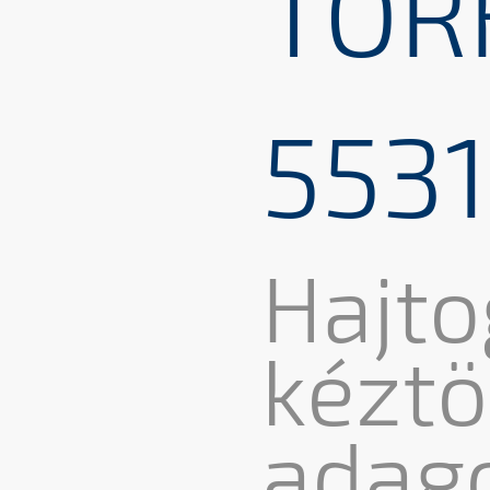
TOR
553
Hajto
kéztö
adag