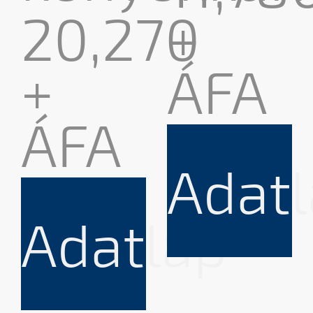
20,270
+
+
ÁFA
ÁFA
Adat
Adatlap