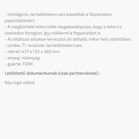
- Intelligens, tartaléktekercses kialakítás a folyamatos
papírellátásért
- A megbízható tekercsfék megakadályozza, hogy a tekercs
szabadon forogjon, így csökkenti a fogyasztást is
- Az átlátszó ablakon keresztül jól látható, mikor kell utántölteni.
- jumbo, T1 rendszer, tartaléktekercses
- méret: 437 x 133 x 360 mm
​- anyag: műanyag
- gyártó: TORK
Letölthető dokumentumok (csak partnereknek) :
Kép logó nélkül