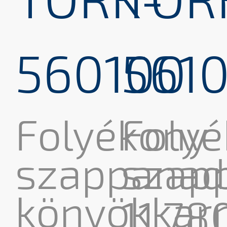
560100
561
Folyékony
Foly
szappanad
szap
könyökkarr
11,78