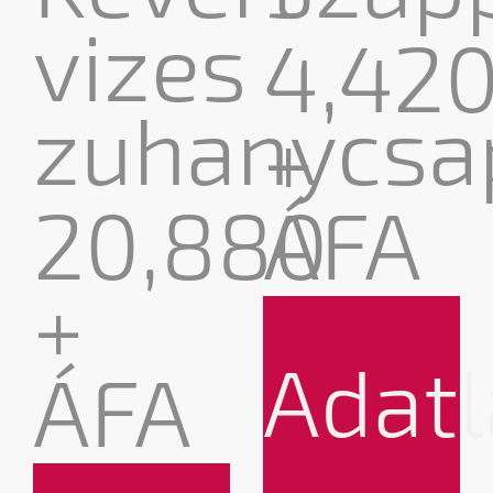
vizes
4,42
zuhanycsa
+
20,880
ÁFA
+
Adat
ÁFA