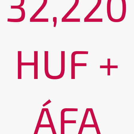
32,220
HUF +
ÁFA