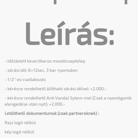
Leírás:
- Időzíetett keverőkaros mosdócsaptelep
- zárási idő: 8+12sec, 3 bar nyomsáon
- 1/2"-os csatlakozás
- kérésre rendelhető állítható zárási idővel: +2.000,-
- kérésre rendelhető Anti Vandal Sytem-mel (Csak a nyomógomb
elengedése után nyit): +2.000,-
Letölthető dokumentumok (csak partnereknek) :
Rajz logó nélkül
kép logó nélkül