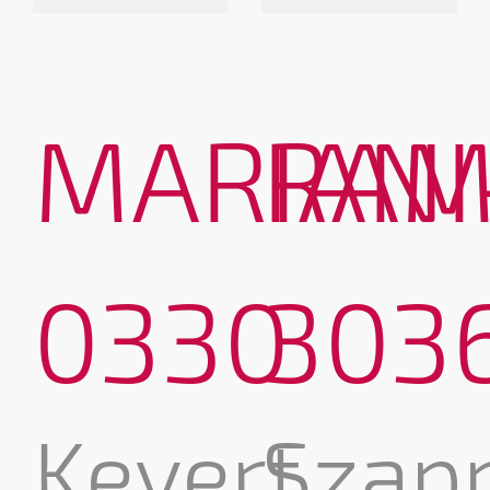
MARIANI
RAM
0330
303
Kevert
Szap