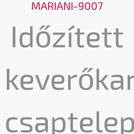
MARIANI-9007
Időzített
keverőka
csaptele