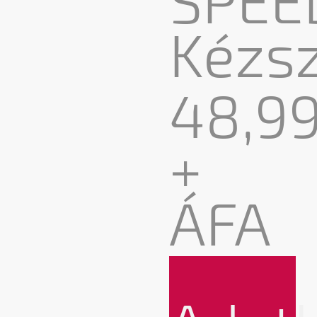
Kézsz
48,9
+
ÁFA