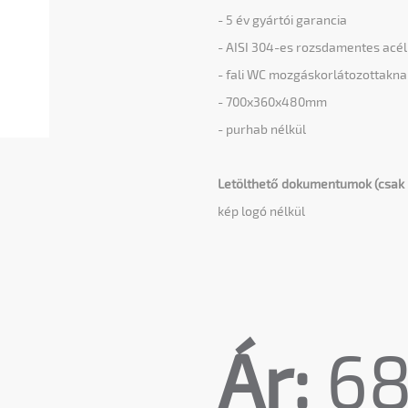
- 5 év gyártói garancia
- AISI 304-es rozsdamentes acé
- fali WC mozgáskorlátozottaknak
- 700x360x480mm
- purhab nélkül
Letölthető dokumentumok (csak 
kép logó nélkül
Ár:
68