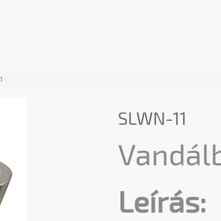
1
SLWN-11
Vandál
Leírás: