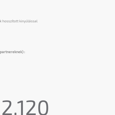
l
 hosszított kinyúlással
partnereknek) :
2,120