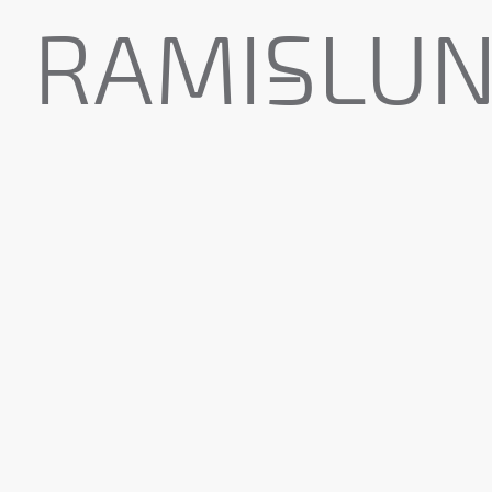
RAMI-
SLUN
4005
69
Hajtogatott
Vandá
kéztörlőpapí
mosd
adagoló
245,6