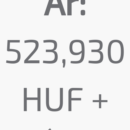
Ár:
523,930
HUF +