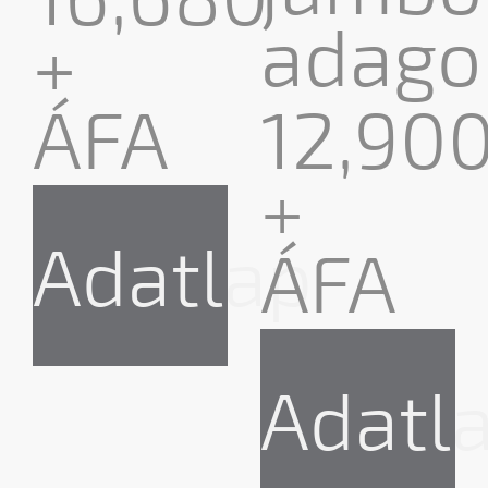
adago
+
ÁFA
12,90
+
Adatlap
ÁFA
Adatl