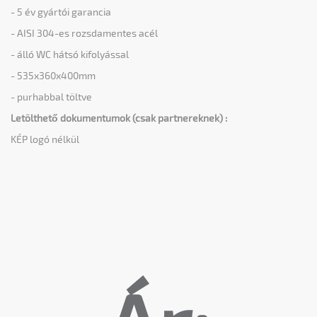
- 5 év gyártói garancia
- AISI 304-es rozsdamentes acél
- álló WC hátsó kifolyással
- 535x360x400mm
- purhabbal töltve
Letölthető dokumentumok (csak partnereknek) :
KÉP logó nélkül