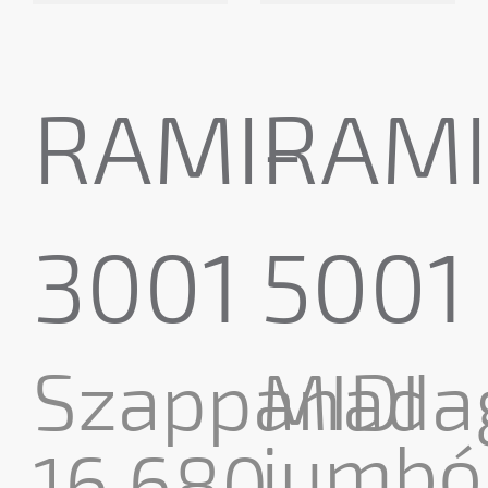
RAMI-
RAMI
3001
5001
Szappanada
MIDI
jumbó
16,680