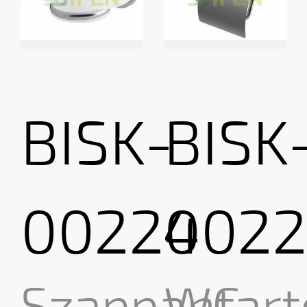
BISK-
BISK
00224
0022
Szappantart
WC-