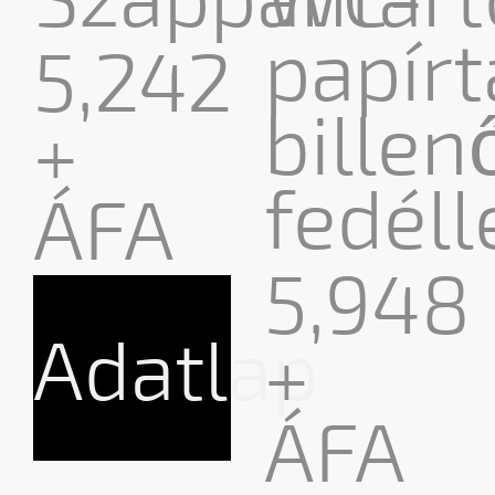
papírt
5,242
billen
+
fedéll
ÁFA
5,948
Adatlap
+
ÁFA