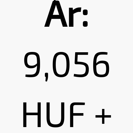
Ár:
9,056
HUF +