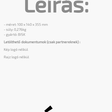
Leírás:
- méret: 100 x 140 x 355 mm
​- súly: 0,276kg
- gyártó: BISK
Letölthető dokumentumok (csak partnereknek) :
Kép logó nélkül
Rajz logó nélkül