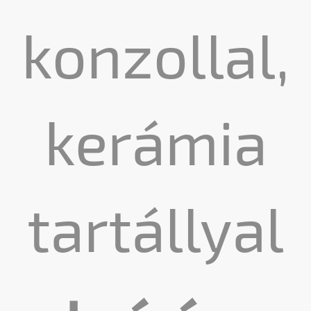
konzollal,
kerámia
tartállyal