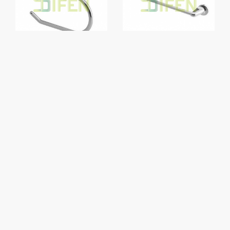
BISK-
BISK
00219
0021